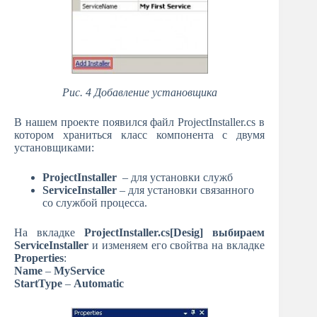
Рис. 4 Добавление установщика
В нашем проекте появился файл ProjectInstaller.cs в
котором храниться класс компонента с двумя
установщиками:
ProjectInstaller
– для установки служб
ServiceInstaller
– для установки связанного
со службой процесса.
На вкладке
ProjectInstaller.cs[Desig]
выбираем
ServiceInstaller
и изменяем его свойтва на вкладке
Properties
:
Name
–
MyService
StartType
–
Automatic