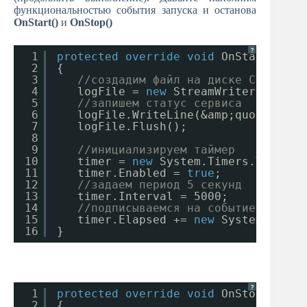
функциональностью события запуска и останова
OnStart()
и
OnStop()
?
1
protected
override
void
OnStart(
stri
2
{
3
//создадим файл на диске C:\MySer
4
logFile = 
new
StreamWriter(
new
Fi
5
//запишем статус сервиса
6
logFile.WriteLine(&amp;quot;My Fi
7
logFile.Flush();
8
9
//инициализируем таймер
10
timer = 
new
System.Timers.Timer()
11
timer.Enabled = 
true
;
12
//задаем период 5 секунд
13
timer.Interval = 5000;
14
//подписываемся на событие
15
timer.Elapsed += 
new
System.Timer
16
}
?
1
protected
override
void
OnStop()
2
{