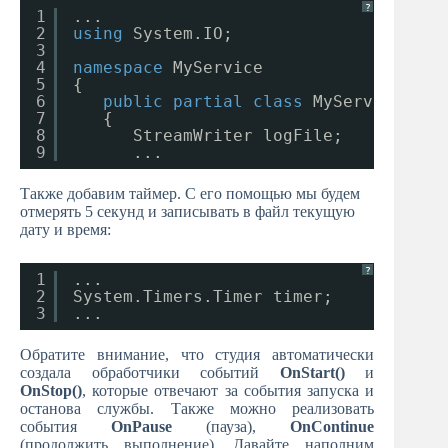
?
1
...
2
using
System.IO;
3
4
namespace
MyService
5
{
6
public
partial
class
MyService : S
7
{
8
StreamWriter logFile;
9
...
Также добавим таймер. С его помощью мы будем
отмерять 5 секунд и записывать в файл текущую
дату и время:
?
1
...
2
System.Timers.Timer timer;
3
...
Обратите внимание, что студия автоматически
создала обработчики событий
OnStart()
и
OnStop()
, которые отвечают за события запуска и
останова службы. Также можно реализовать
события
OnPause
(пауза),
OnContinue
(продолжить выполнение). Давайте наполним