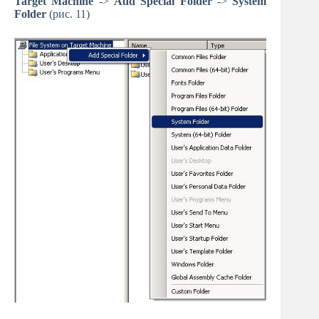
Target Machine
->
Add Special Folder
->
System
Folder
(рис. 11)