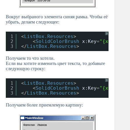
Вокруг выбраного элемента синяя рамка. Чтобы её
убрать, делаем следующее:
?
1
<
ListBox.Resources
>
2
<
SolidColorBrush
x:Key
=
"{x:Static
3
</
ListBox.Resources
>
Получаем то что хотели.
Если вы хотите изменить цвет текста, то добавьте
следующую строку:
?
1
<
ListBox.Resources
>
2
<
SolidColorBrush
x:Key
=
"{x:Static
3
</
ListBox.Resources
>
Получаем более приемлемую картину: