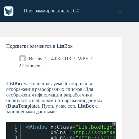
Skip
to
Программирование на C#
content
Подсветка элементов в ListBox
Bestlis
14.03.2013
WPF
2 Comments
ListBox
часто используемый конрол для
отображения разообразных списков. Для
отображения ифнормации разработчики
пользуются шаблонами отображения данных
(
DataTemplate
). Пусть у нас есть
ListBox
с
заполнеными данными:
?
1
<
Window
x:Class
=
"ListBoxHighliter.Ma
2
xmlns
=
"
http://schemas.micros
3
xmlns:x
=
"
http://schemas.micr