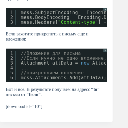
?
1
mess.SubjectEncoding = Encoding.Defau
2
mess.BodyEncoding = Encoding.Default;
3
mess.Headers[
"Content-type"
] = 
"text/
Если захотите прикрепить к письму еще и
вложения:
?
1
//Вложение для письма
2
//Если нужно не одно вложение, для ка
3
Attachment attData = 
new
Attachment(
@
4
...
5
//прикрепляем вложение
6
mess.Attachments.Add(attData);
Вот и все. В результате получаем на адресс
“to”
письмо от
“from”
.
[download id=”10″]