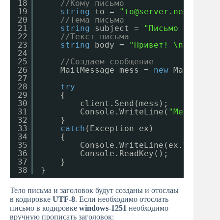
18
//Кому письмо
19
string
to = 
"to@server.net"
;
20
//Тема письма
21
string
subject = 
"Письмо от C Sh
22
//Текст письма
23
string
body = 
"Привет! \n\n\n Эт
24
25
//Создаем сообщение
26
MailMessage mess = 
new
MailMessa
27
28
try
29
{
30
client.Send(mess);
31
Console.WriteLine(
"Message s
32
}
33
catch
(Exception ex)
34
{
35
Console.WriteLine(ex.ToStrin
36
Console.ReadKey();
37
}
38
}
Тело письма и заголовок будут созданы и отослаы
в кодировке
UTF-8
. Если необходимо отослать
письмо в кодировке
windows-1251
необходимо
вручную прописать заголовок: