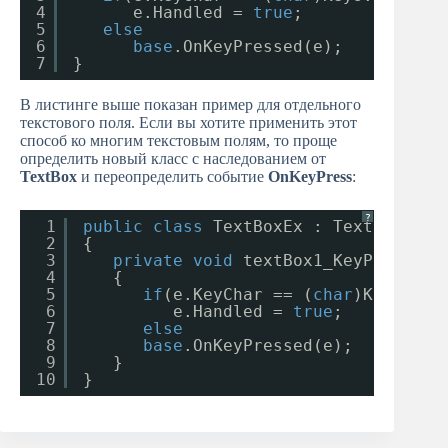
4
e.Handled = 
true
;
5
else
6
base
.OnKeyPressed(e);
7
}
В листинге выше показан пример для отдельного
текстового поля. Если вы хотите применить этот
способ ко многим текстовым полям, то проще
определить новый класс с наследованием от
TextBox
и переопределить событие
OnKeyPress
:
?
1
public
class
TextBoxEx : TextBox
2
{
3
private
void
textBox1_KeyPress(
ob
4
{
5
if
(e.KeyChar == (
char
)Keys.Ent
6
e.Handled = 
true
;
7
else
8
base
.OnKeyPressed(e);
9
}
10
}