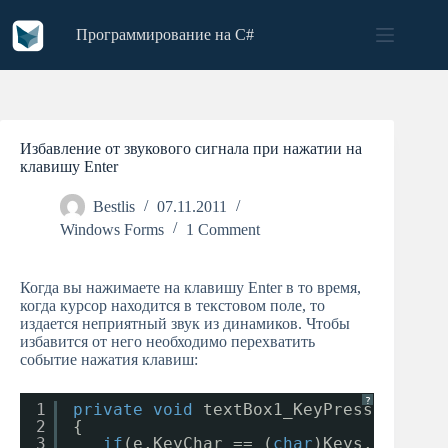
Skip
to
Программирование на C#
content
Избавление от звукового сигнала при нажатии на
клавишу Enter
Bestlis
07.11.2011
Windows Forms
1 Comment
Когда вы нажимаете на клавишу Enter в то время,
когда курсор находится в текстовом поле, то
издается неприятный звук из динамиков. Чтобы
избавится от него необходимо перехватить
событие нажатия клавиш:
?
1
private
void
textBox1_KeyPress(
object
2
{
3
if
(e.KeyChar == (
char
)Keys.Enter)