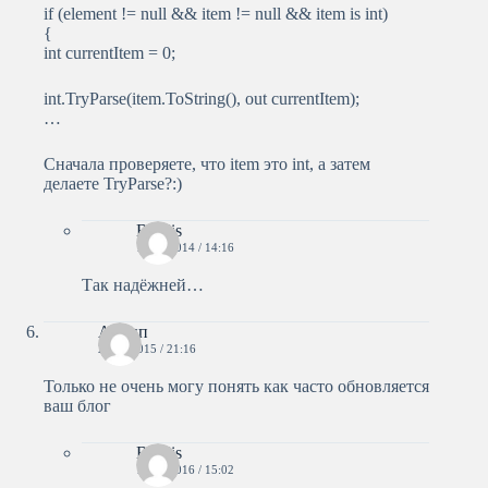
if (element != null && item != null && item is int)
{
int currentItem = 0;
int.TryParse(item.ToString(), out currentItem);
…
Сначала проверяете, что item это int, а затем
делаете TryParse?:)
Bestlis
13.05.2014 / 14:16
Так надёжней…
Антип
29.09.2015 / 21:16
Только не очень могу понять как часто обновляется
ваш блог
Bestlis
11.02.2016 / 15:02