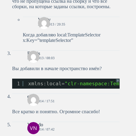
что не пропущена ссылка на сборку и что все
сборки, на которые заданы ссылки, построены.
Vitaliy
26.05.2013 / 20:35
Когда добавляю local:TemplateSelector
x:Key=”templateSelector”
Bestlis
27.05.2013 / 08:03
Вы добавили в начале пространство имён?
?
1
xmlns:local=
"clr-namespace:Template
elk
15.04.2014 / 17:51
Все кратко и понятно. Огромное спасибо!
Veikedo
06.05.2014 / 07:42