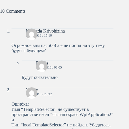
10 Comments
Nadezda Krivohizina
09.04.2013 / 15:16
Огромное вам пасибо! а еще посты на эту тему
будут в будущем?
Bestlis
10.04.2013 / 08:05
Будут обязательно
Vitaliy
26.05.2013 / 20:32
Ошибка:
Имя “TemplateSelector” не существует в
пространстве имен “clr-namespace:WpfApplication2”
и
Тип “local:TemplateSelector” не найден. Убедитесь,