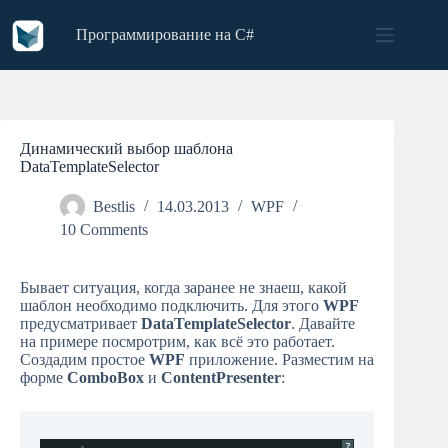
Skip
to
Программирование на C#
content
Динамический выбор шаблона
DataTemplateSelector
Bestlis
14.03.2013
WPF
10 Comments
Бывает ситуация, когда заранее не знаеш, какой
шаблон необходимо подключить. Для этого
WPF
предусматривает
DataTemplateSelector
. Давайте
на примере посмротрим, как всё это работает.
Создадим простое
WPF
приложение. Разместим на
форме
ComboBox
и
ContentPresenter
:
?