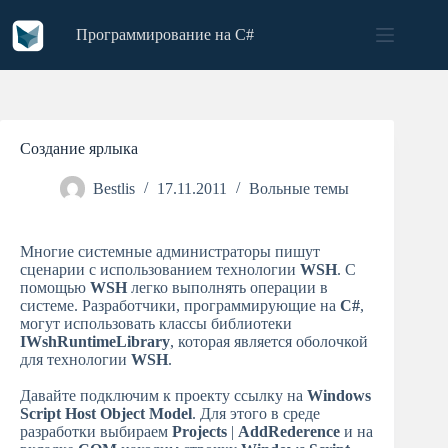
Skip
to
Программирование на C#
content
Создание ярлыка
Bestlis
17.11.2011
Вольные темы
Многие системные администраторы пишут
сценарии с использованием технологии
WSH
. С
помощью
WSH
легко выполнять операции в
системе. Разработчики, программирующие на
C#
,
могут использовать классы библиотеки
IWshRuntimeLibrary
, которая является оболочкой
для технологии
WSH
.
Давайте подключим к проекту ссылку на
Windows
Script Host Object Model
. Для этого в среде
разработки выбираем
Projects
|
AddRederence
и на