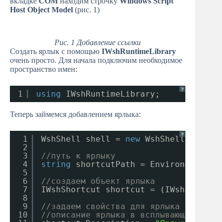
вкладке
COM
находим строчку
Windows Script
Host Object Model
(рис. 1)
Рис. 1 Добавление ссылки
Создать ярлык с помощью
IWshRuntimeLibrary
очень просто. Для начала подключим необходимое
пространство имен:
?
1
using
IWshRuntimeLibrary;
Теперь займемся добавлением ярлыка:
?
1
WshShell shell = 
new
WshShell();
2
3
//путь к ярлыку
4
string
shortcutPath = Environment.Ge
5
6
//создаем объект ярлыка
7
IWshShortcut shortcut = (IWshShortcu
8
9
//задаем свойства для ярлыка
10
//описание ярлыка в всплывающей подс